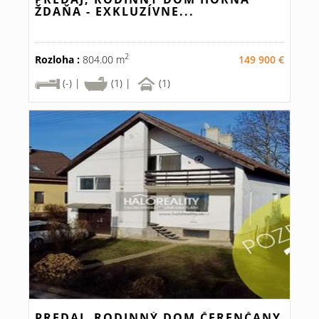
ŽDAŇA - EXKLUZÍVNE...
2
Rozloha :
804.00 m
149 900 €
(-) |
(1) |
(1)
PREDAJ, RODINNÝ DOM ČERENČANY