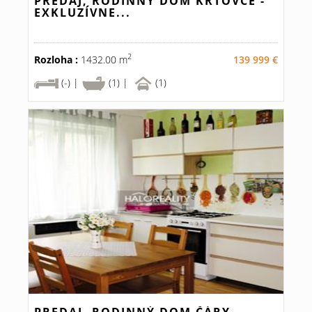
PREDAJ, RODINNÝ DOM KRTOVCE -
EXKLUZÍVNE...
2
Rozloha :
1432.00 m
139 999 €
(-) |
(1) |
(1)