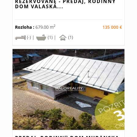
REZERVOVANÉ - PREDAJ, RODINNÝ
DOM VALASKÁ...
2
Rozloha :
679.00 m
135 000 €
(-) |
(1) |
(1)