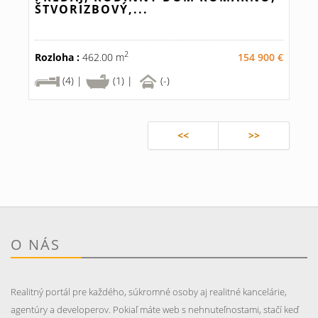
ŠTVORIZBOVÝ,...
2
Rozloha :
462.00 m
154 900 €
(4) |
(1) |
(-)
<<
>>
O NÁS
Realitný portál pre každého, súkromné osoby aj realitné kancelárie,
agentúry a developerov. Pokiaľ máte web s nehnuteľnostami, stačí keď