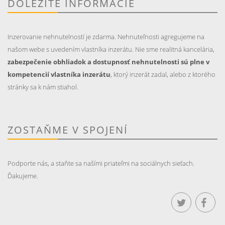
DÔLEŽITÉ INFORMÁCIE
Inzerovanie nehnutelností je zdarma. Nehnuteľnosti agregujeme na
našom webe s uvedením vlastníka inzerátu. Nie sme realitná kancelária,
zabezpečenie obhliadok a dostupnosť nehnutelnosti sú plne v
kompetencií vlastníka inzerátu
, ktorý inzerát zadal, alebo z ktorého
stránky sa k nám stiahol.
ZOSTAŇME V SPOJENÍ
Podporte nás, a staňte sa našími priateľmi na sociálnych sieťach.
Ďakujeme.