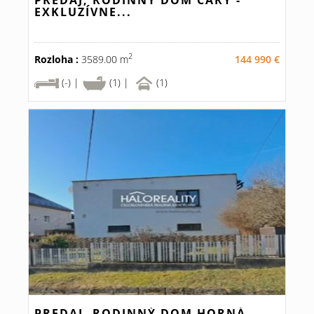
PREDAJ, RODINNÝ DOM ČÁRY -
EXKLUZÍVNE...
2
Rozloha :
3589.00 m
144 990 €
(-) |
(1) |
(1)
PREDAJ, RODINNÝ DOM HORNÁ