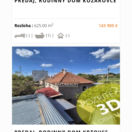
PREDAJ, RODINNÝ DOM KOZÁROVCE
2
Rozloha :
625.00 m
143 900 €
(-) |
(1) |
(-)