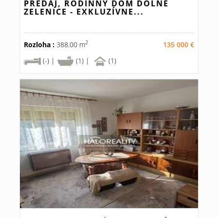
PREDAJ, RODINNÝ DOM DOLNÉ
ZELENICE - EXKLUZÍVNE...
2
Rozloha :
388.00 m
135 000 €
(-) |
(1) |
(1)