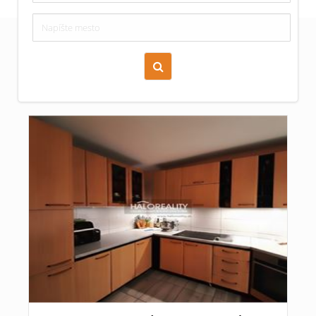
Zoraď podľa času pridania
Cena nehnuteľnosti