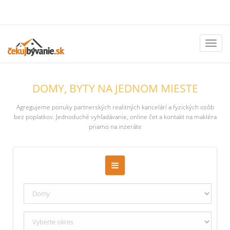
Toggl
naviga
DOMY, BYTY NA JEDNOM MIESTE
Agregujeme ponuky partnerských realitných kancelárí a fyzických osôb
bez poplatkov. Jednoduché vyhľadávanie, online čet a kontakt na makléra
priamo na inzeráte