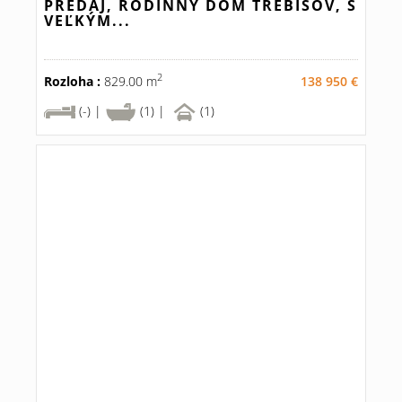
PREDAJ, RODINNÝ DOM TREBIŠOV, S
VEĽKÝM...
2
Rozloha :
829.00 m
138 950 €
(-) |
(1) |
(1)