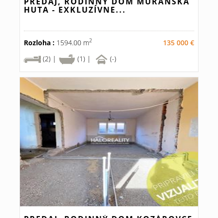
PREDAJ, RODINNÝ DOM MURÁNSKA
HUTA - EXKLUZÍVNE...
2
Rozloha :
1594.00 m
135 000 €
(2) |
(1) |
(-)