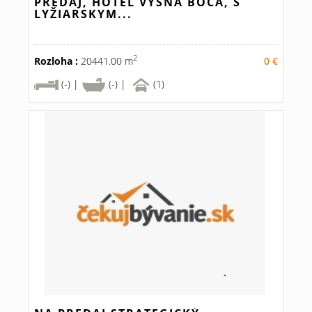
PREDAJ, HOTEL VYŠNÁ BOCA, S
LYŽIARSKYM...
2
Rozloha :
20441.00 m
0 €
(-) |
(-) |
(1)