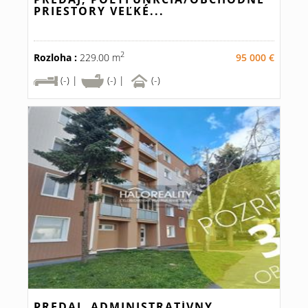
PRIESTORY VEĽKÉ...
2
Rozloha :
229.00 m
95 000 €
(-) |
(-) |
(-)
PREDAJ, ADMINISTRATÍVNY