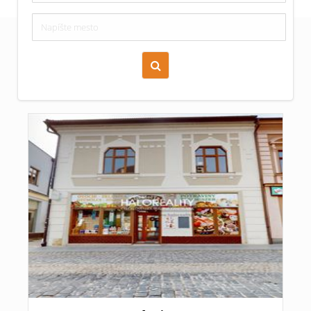
Zoraď podľa času pridania
Cena nehnuteľnosti