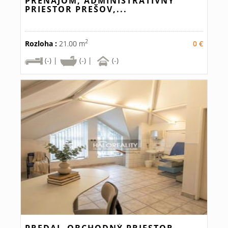
PRENÁJOM, ADMINISTRATÍVNY
PRIESTOR PREŠOV,...
2
Rozloha :
21.00 m
0 €
(-) |
(-) |
(-)