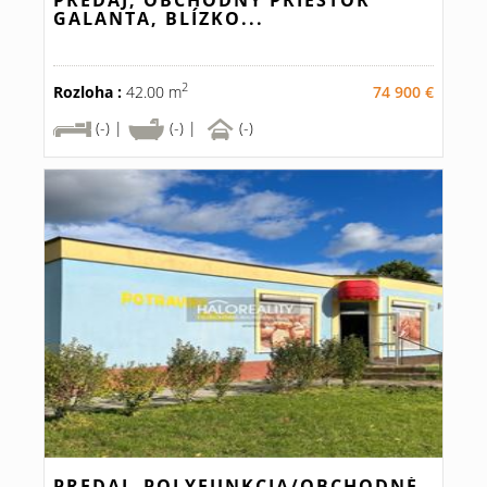
PREDAJ, OBCHODNÝ PRIESTOR
GALANTA, BLÍZKO...
2
Rozloha :
42.00 m
74 900 €
(-) |
(-) |
(-)
PREDAJ, POLYFUNKCIA/OBCHODNÉ