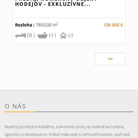
HODEJOV - EXKLUZÍVNE...
2
Rozloha :
7850.00 m
138 000 €
(3) |
(-) |
(-)
>>
O NÁS
Realitný portál pre každého, súkromné osoby aj realitné kancelárie,
agentúry a developerov. Pokiaľ máte web s nehnuteľnostami, stačí keď