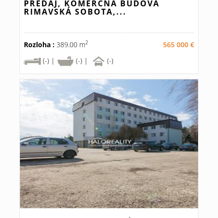
PREDAJ, KOMERČNÁ BUDOVA
RIMAVSKÁ SOBOTA,...
2
Rozloha :
389.00 m
565 000 €
(-) |
(-) |
(-)