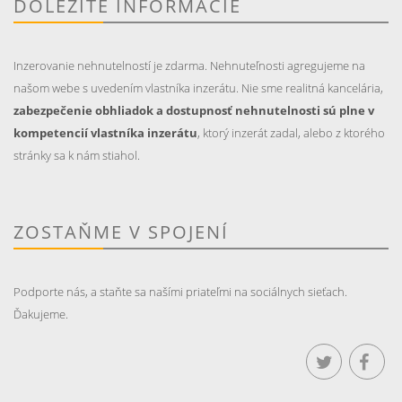
DÔLEŽITÉ INFORMÁCIE
Inzerovanie nehnutelností je zdarma. Nehnuteľnosti agregujeme na
našom webe s uvedením vlastníka inzerátu. Nie sme realitná kancelária,
zabezpečenie obhliadok a dostupnosť nehnutelnosti sú plne v
kompetencií vlastníka inzerátu
, ktorý inzerát zadal, alebo z ktorého
stránky sa k nám stiahol.
ZOSTAŇME V SPOJENÍ
Podporte nás, a staňte sa našími priateľmi na sociálnych sieťach.
Ďakujeme.