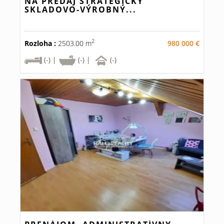
NA PREDAJ STRATEGICKÝ
SKLADOVO-VÝROBNÝ...
2
Rozloha :
2503.00 m
980 000 €
(-) |
(-) |
(-)