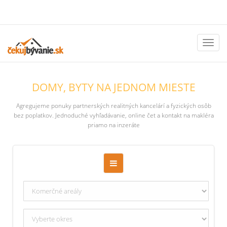
Toggl
naviga
DOMY, BYTY NA JEDNOM MIESTE
Agregujeme ponuky partnerských realitných kancelárí a fyzických osôb
bez poplatkov. Jednoduché vyhľadávanie, online čet a kontakt na makléra
priamo na inzeráte