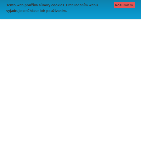
Tento web používa súbory cookies. Prehliadaním webu
Rozumiem
vyjadrujete súhlas s ich používaním.