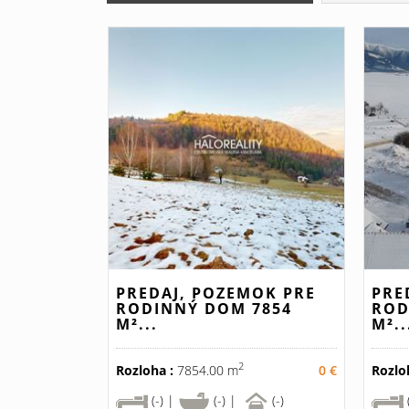
PREDAJ, POZEMOK PRE
PRE
RODINNÝ DOM 7854
ROD
M²...
M²..
2
Rozloha :
7854.00 m
0 €
Rozlo
(-) |
(-) |
(-)