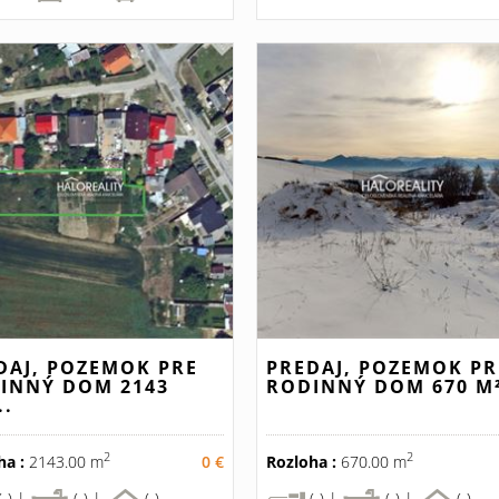
DAJ, POZEMOK PRE
PREDAJ, POZEMOK PR
INNÝ DOM 2143
RODINNÝ DOM 670 M²
..
2
2
ha :
2143.00 m
0 €
Rozloha :
670.00 m
(-) |
(-) |
(-)
(-) |
(-) |
(-)