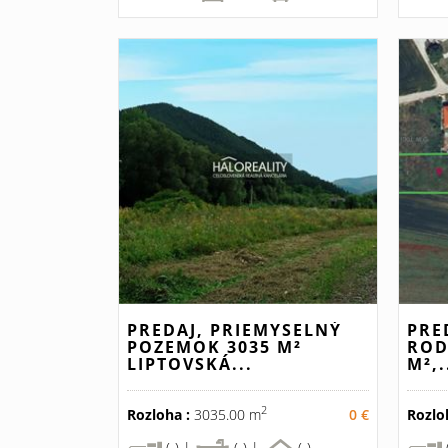
PREDAJ, PRIEMYSELNÝ
PRE
POZEMOK 3035 M²
ROD
LIPTOVSKÁ...
M²,.
2
Rozloha :
3035.00 m
0 €
Rozlo
(-) |
(-) |
(-)