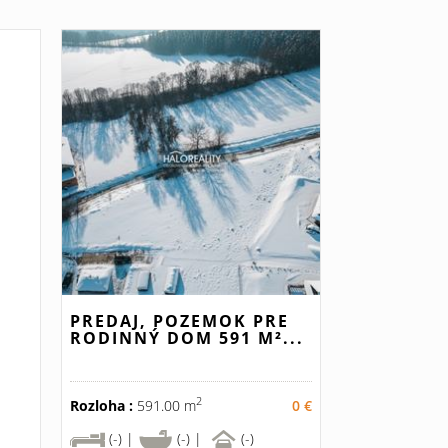
PREDAJ, POZEMOK PRE
RODINNÝ DOM 591 M²...
2
Rozloha :
591.00 m
0 €
(-) |
(-) |
(-)