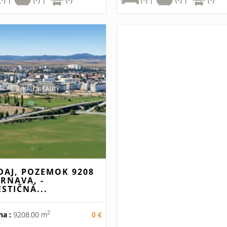
DAJ, POZEMOK 9208
TRNAVA, -
ESTIČNÁ...
2
ha :
9208.00 m
0 €