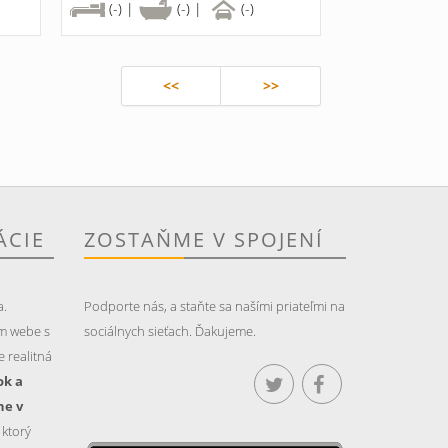
(-) |
(-) |
(-)
<<
>>
ÁCIE
ZOSTAŇME V SPOJENÍ
a.
Podporte nás, a staňte sa našími priateľmi na
m webe s
sociálnych sieťach. Ďakujeme.
 realitná
ok a
ne v
, ktorý