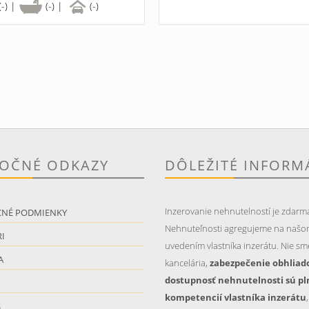
(-) |
(-) |
(-)
TOČNÉ ODKAZY
DÔLEŽITÉ INFORM
Inzerovanie nehnutelností je zdarm
CNÉ PODMIENKY
Nehnuteľnosti agregujeme na našo
I
uvedením vlastníka inzerátu. Nie sme
A
kancelária,
zabezpečenie obhliad
dostupnosť nehnutelnosti sú pl
kompetencií vlastníka inzerátu
S