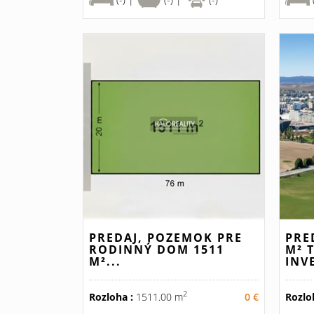
PREDAJ, POZEMOK PRE
PRE
RODINNÝ DOM 1511
M² 
M²...
INV
2
Rozloha :
1511.00 m
0 €
Rozlo