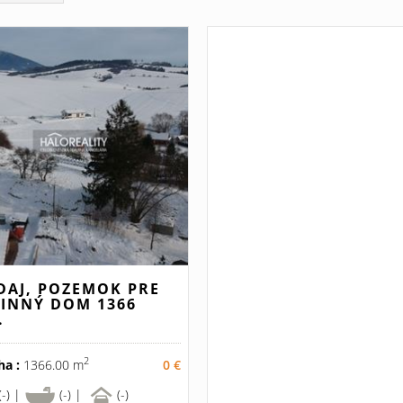
DAJ, POZEMOK PRE
INNÝ DOM 1366
.
2
ha :
1366.00 m
0 €
(-) |
(-) |
(-)