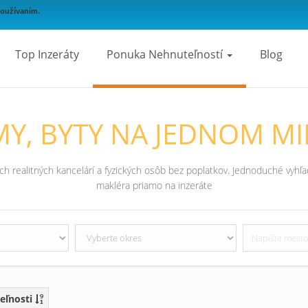
používaním.
Top Inzeráty
Ponuka Nehnuteľností
Blog
Y, BYTY NA JEDNOM MI
 realitných kancelárí a fyzických osôb bez poplatkov. Jednoduché vyhľad
makléra priamo na inzeráte
eľnosti