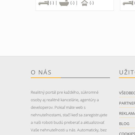
(-) |
(-) |
(-)
O NÁS
UŽI
Realitný portál pre každého, súkromné
VŠEOBE
osoby aj realitné kancelárie, agentúry a
PARTNER
developerov. Pokiaľ máte web s
REKLAM
nehnuteľnostami, stačí keď sa zaregistrujete
a naši roboti budú preberať a aktualizovať
BLOG
Vaše nehnuteľnosti u nás. Automaticky, bez
COOKIE