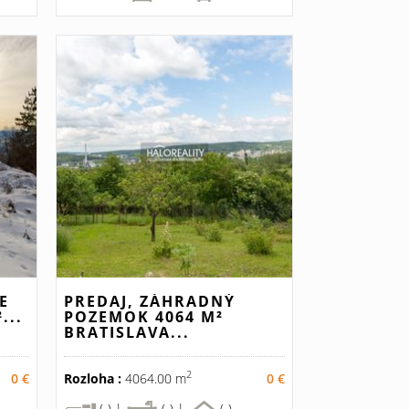
E
PREDAJ, ZÁHRADNÝ
...
POZEMOK 4064 M²
BRATISLAVA...
2
0 €
Rozloha :
4064.00 m
0 €
(-) |
(-) |
(-)