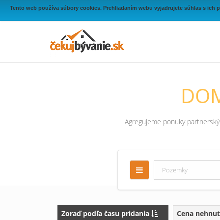
Tento web používa súbory cookies. Prehliadaním webu vyjadrujete súhlas s ich 
DOM
Agregujeme ponuky partnerských
Zoraď podľa času pridania
Cena nehnut