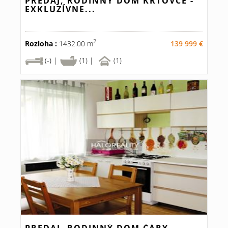
PREDAJ, RODINNÝ DOM KRTOVCE -
EXKLUZÍVNE...
2
Rozloha :
1432.00 m
139 999 €
(-) |
(1) |
(1)