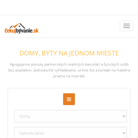
Toggl
naviga
DOMY, BYTY NA JEDNOM MIESTE
Agregujeme ponuky partnerských realitných kancelárí a fyzických osôb
bez poplatkov. Jednoduché vyhľadávanie, online čet a kontakt na makléra
priamo na inzeráte