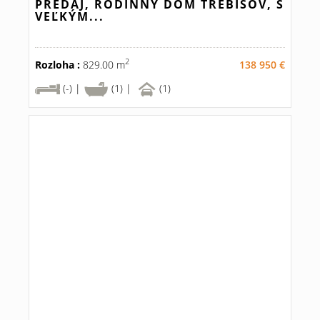
PREDAJ, RODINNÝ DOM TREBIŠOV, S
VEĽKÝM...
2
Rozloha :
829.00 m
138 950 €
(-) |
(1) |
(1)