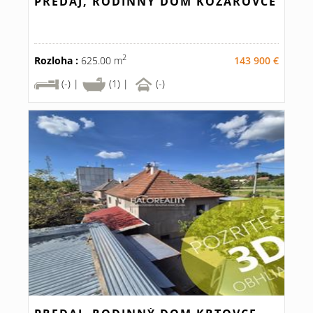
PREDAJ, RODINNÝ DOM KOZÁROVCE
2
Rozloha :
625.00 m
143 900 €
(-) |
(1) |
(-)