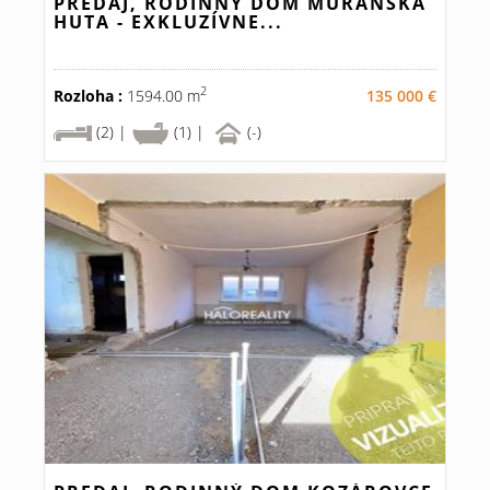
PREDAJ, RODINNÝ DOM MURÁNSKA
HUTA - EXKLUZÍVNE...
2
Rozloha :
1594.00 m
135 000 €
(2) |
(1) |
(-)