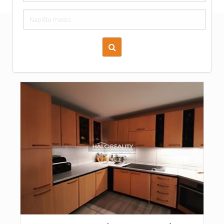
Zoraď podľa času pridania
Cena nehnuteľnosti