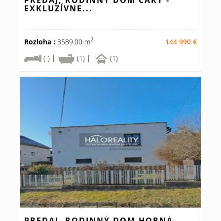
PREDAJ, RODINNÝ DOM ČÁRY -
EXKLUZÍVNE...
2
Rozloha :
3589.00 m
144 990 €
(-) |
(1) |
(1)
PREDAJ, RODINNÝ DOM HORNÁ