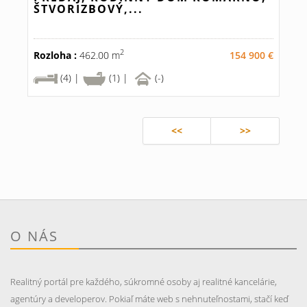
ŠTVORIZBOVÝ,...
2
Rozloha :
462.00 m
154 900 €
(4) |
(1) |
(-)
<<
>>
O NÁS
Realitný portál pre každého, súkromné osoby aj realitné kancelárie,
agentúry a developerov. Pokiaľ máte web s nehnuteľnostami, stačí keď