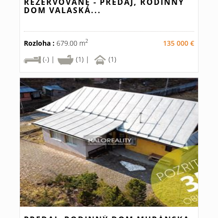
REZERVOVANÉ - PREDAJ, RODINNÝ
DOM VALASKÁ...
2
Rozloha :
679.00 m
135 000 €
(-) |
(1) |
(1)