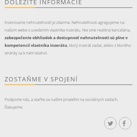
DÔLEŽITÉ INFORMÁCIE
Inzerovanie nehnutelností je zdarma. Nehnuteľnosti agregujeme na
našom webe s uvedením vlastníka inzerátu. Nie sme realitná kancelária,
zabezpečenie obhliadok a dostupnosť nehnutelnosti sú plne v
kompetencií vlastníka inzerátu
, ktorý inzerát zadal, alebo z ktorého
stránky sa k nám stiahol.
ZOSTAŇME V SPOJENÍ
Podporte nás, a staňte sa našími priateľmi na sociálnych sieťach.
Ďakujeme.