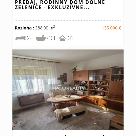
PREDAJ, RODINNÝ DOM DOLNÉ
ZELENICE - EXKLUZÍVNE...
2
Rozloha :
388.00 m
135 000 €
(-) |
(1) |
(1)