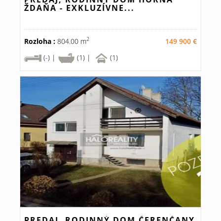
ŽDAŇA - EXKLUZÍVNE...
2
Rozloha :
804.00 m
149 900 €
(-) |
(1) |
(1)
PREDAJ, RODINNÝ DOM ČERENČANY