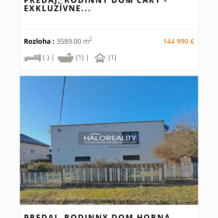
PREDAJ, RODINNÝ DOM ČÁRY -
EXKLUZÍVNE...
2
Rozloha :
3589.00 m
144 990 €
(-) |
(1) |
(1)
PREDAJ, RODINNÝ DOM HORNÁ