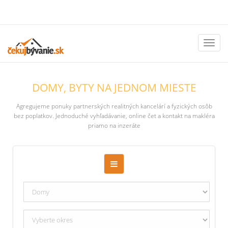
Toggl
naviga
DOMY, BYTY NA JEDNOM MIESTE
Agregujeme ponuky partnerských realitných kancelárí a fyzických osôb
bez poplatkov. Jednoduché vyhľadávanie, online čet a kontakt na makléra
priamo na inzeráte