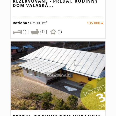
REZERVOVANÉ - PREDAJ, RODINNÝ
DOM VALASKÁ...
2
Rozloha :
679.00 m
135 000 €
(-) |
(1) |
(1)