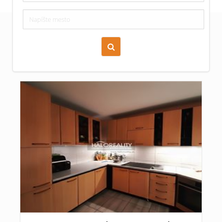
Zoraď podľa času pridania
Cena nehnuteľnosti