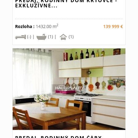
PREDAJ, RODINNÝ DOM KRTOVCE -
EXKLUZÍVNE...
2
Rozloha :
1432.00 m
139 999 €
(-) |
(1) |
(1)