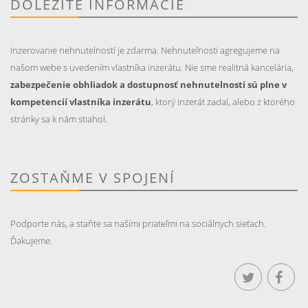
DÔLEŽITÉ INFORMÁCIE
Inzerovanie nehnutelností je zdarma. Nehnuteľnosti agregujeme na
našom webe s uvedením vlastníka inzerátu. Nie sme realitná kancelária,
zabezpečenie obhliadok a dostupnosť nehnutelnosti sú plne v
kompetencií vlastníka inzerátu
, ktorý inzerát zadal, alebo z ktorého
stránky sa k nám stiahol.
ZOSTAŇME V SPOJENÍ
Podporte nás, a staňte sa našími priateľmi na sociálnych sieťach.
Ďakujeme.