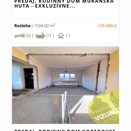
PREDAJ, RODINNÝ DOM MURÁNSKA
HUTA - EXKLUZÍVNE...
2
Rozloha :
1594.00 m
135 000 €
(2) |
(1) |
(-)