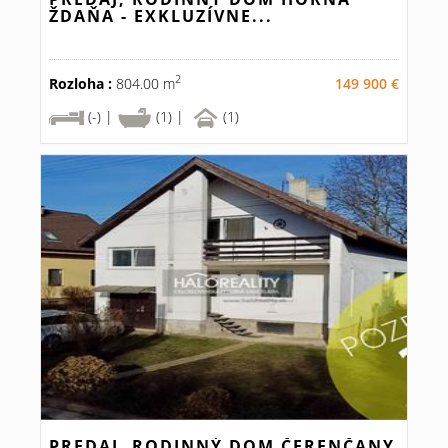
ŽDAŇA - EXKLUZÍVNE...
2
Rozloha :
804.00 m
149 900 €
(-) |
(1) |
(1)
PREDAJ, RODINNÝ DOM ČERENČANY