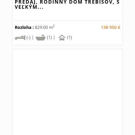
PREDAJ, RODINNÝ DOM TREBIŠOV, S
VEĽKÝM...
2
Rozloha :
829.00 m
138 950 €
(-) |
(1) |
(1)