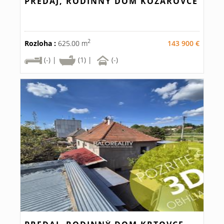
PREDAJ, RODINNÝ DOM KOZÁROVCE
2
Rozloha :
625.00 m
143 900 €
(-) |
(1) |
(-)