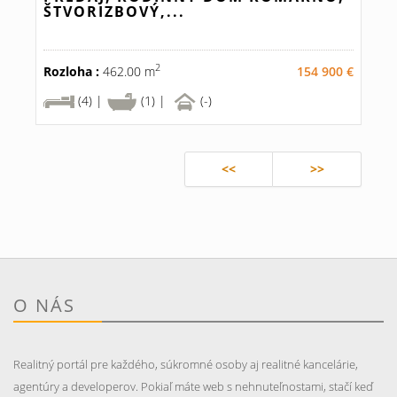
ŠTVORIZBOVÝ,...
2
Rozloha :
462.00 m
154 900 €
(4) |
(1) |
(-)
<<
>>
O NÁS
Realitný portál pre každého, súkromné osoby aj realitné kancelárie,
agentúry a developerov. Pokiaľ máte web s nehnuteľnostami, stačí keď