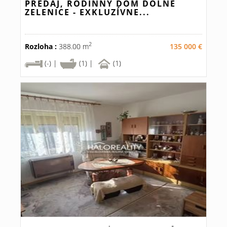
PREDAJ, RODINNÝ DOM DOLNÉ
ZELENICE - EXKLUZÍVNE...
2
Rozloha :
388.00 m
135 000 €
(-) |
(1) |
(1)