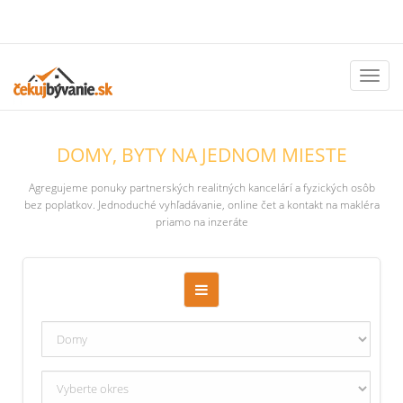
Toggl
naviga
DOMY, BYTY NA JEDNOM MIESTE
Agregujeme ponuky partnerských realitných kancelárí a fyzických osôb
bez poplatkov. Jednoduché vyhľadávanie, online čet a kontakt na makléra
priamo na inzeráte