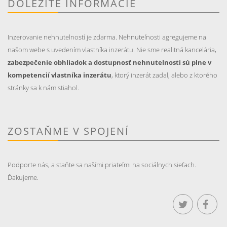
DÔLEŽITÉ INFORMÁCIE
Inzerovanie nehnutelností je zdarma. Nehnuteľnosti agregujeme na
našom webe s uvedením vlastníka inzerátu. Nie sme realitná kancelária,
zabezpečenie obhliadok a dostupnosť nehnutelnosti sú plne v
kompetencií vlastníka inzerátu
, ktorý inzerát zadal, alebo z ktorého
stránky sa k nám stiahol.
ZOSTAŇME V SPOJENÍ
Podporte nás, a staňte sa našími priateľmi na sociálnych sieťach.
Ďakujeme.