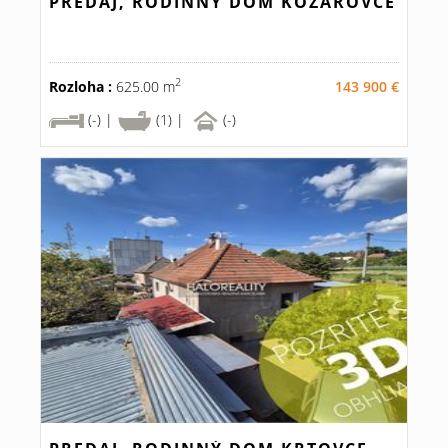
PREDAJ, RODINNÝ DOM KOZÁROVCE
2
Rozloha :
625.00 m
143 900 €
(-) |
(1) |
(-)