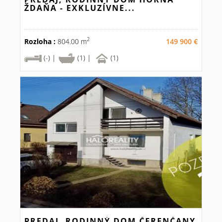
ŽDAŇA - EXKLUZÍVNE...
2
Rozloha :
804.00 m
149 900 €
(-) |
(1) |
(1)
PREDAJ, RODINNÝ DOM ČERENČANY