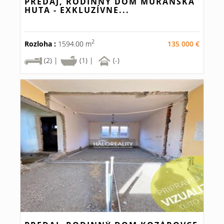
PREDAJ, RODINNÝ DOM MURÁNSKA
HUTA - EXKLUZÍVNE...
2
Rozloha :
1594.00 m
135 000 €
(2) |
(1) |
(-)