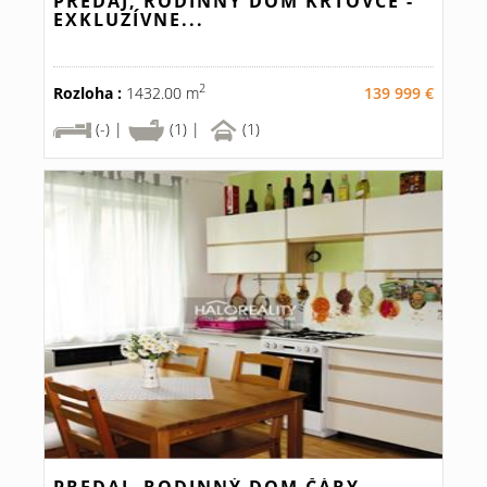
PREDAJ, RODINNÝ DOM KRTOVCE -
EXKLUZÍVNE...
2
Rozloha :
1432.00 m
139 999 €
(-) |
(1) |
(1)