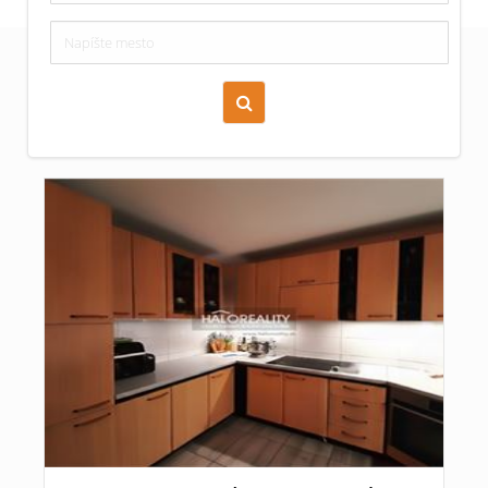
Zoraď podľa času pridania
Cena nehnuteľnosti