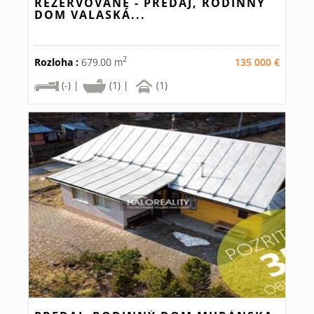
REZERVOVANÉ - PREDAJ, RODINNÝ
DOM VALASKÁ...
2
Rozloha :
679.00 m
135 000 €
(-) |
(1) |
(1)