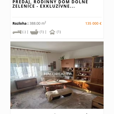
PREDAJ, RODINNÝ DOM DOLNÉ
ZELENICE - EXKLUZÍVNE...
2
Rozloha :
388.00 m
135 000 €
(-) |
(1) |
(1)