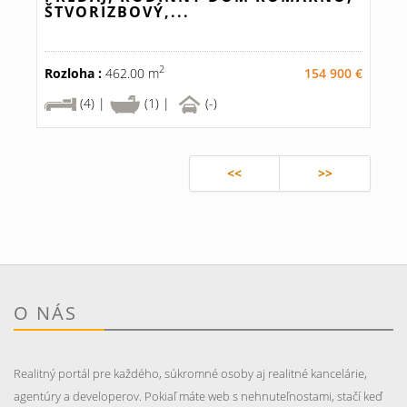
ŠTVORIZBOVÝ,...
2
Rozloha :
462.00 m
154 900 €
(4) |
(1) |
(-)
<<
>>
O NÁS
Realitný portál pre každého, súkromné osoby aj realitné kancelárie,
agentúry a developerov. Pokiaľ máte web s nehnuteľnostami, stačí keď