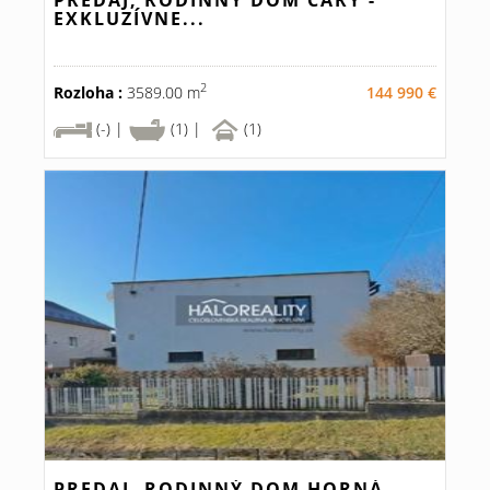
PREDAJ, RODINNÝ DOM ČÁRY -
EXKLUZÍVNE...
2
Rozloha :
3589.00 m
144 990 €
(-) |
(1) |
(1)
PREDAJ, RODINNÝ DOM HORNÁ