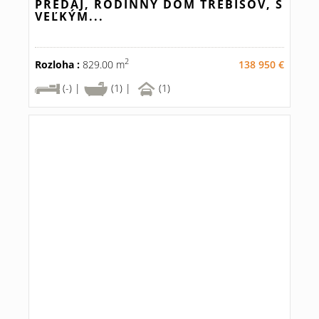
PREDAJ, RODINNÝ DOM TREBIŠOV, S
VEĽKÝM...
2
Rozloha :
829.00 m
138 950 €
(-) |
(1) |
(1)