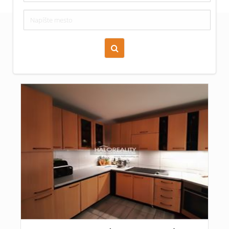
Zoraď podľa času pridania
Cena nehnuteľnosti