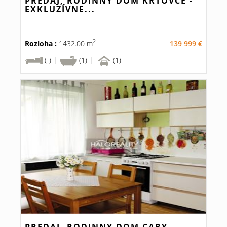
PREDAJ, RODINNÝ DOM KRTOVCE -
EXKLUZÍVNE...
2
Rozloha :
1432.00 m
139 999 €
(-) |
(1) |
(1)