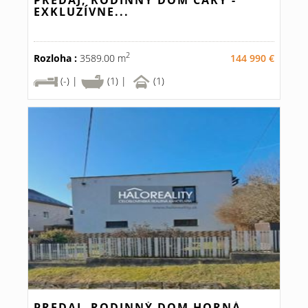
PREDAJ, RODINNÝ DOM ČÁRY -
EXKLUZÍVNE...
2
Rozloha :
3589.00 m
144 990 €
(-) |
(1) |
(1)
PREDAJ, RODINNÝ DOM HORNÁ