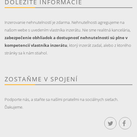
DÔLEŽITÉ INFORMÁCIE
Inzerovanie nehnutelností je zdarma. Nehnuteľnosti agregujeme na
našom webe s uvedením vlastníka inzerátu. Nie sme realitná kancelária,
zabezpečenie obhliadok a dostupnosť nehnutelnosti sú plne v
kompetencií vlastníka inzerátu
, ktorý inzerát zadal, alebo z ktorého
stránky sa k nám stiahol.
ZOSTAŇME V SPOJENÍ
Podporte nás, a staňte sa našími priateľmi na sociálnych sieťach.
Ďakujeme.