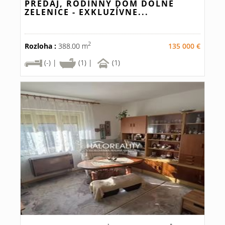
PREDAJ, RODINNÝ DOM DOLNÉ
ZELENICE - EXKLUZÍVNE...
2
Rozloha :
388.00 m
135 000 €
(-) |
(1) |
(1)