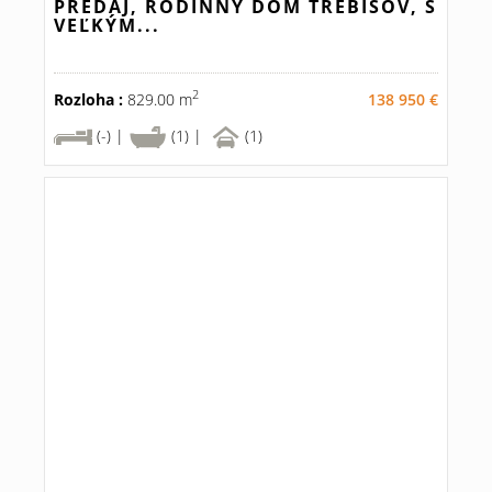
PREDAJ, RODINNÝ DOM TREBIŠOV, S
VEĽKÝM...
2
Rozloha :
829.00 m
138 950 €
(-) |
(1) |
(1)