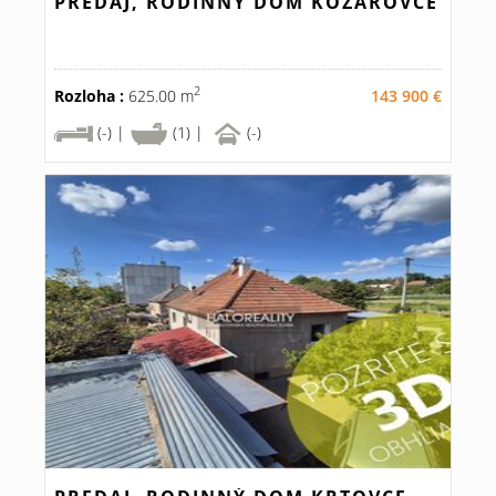
PREDAJ, RODINNÝ DOM KOZÁROVCE
2
Rozloha :
625.00 m
143 900 €
(-) |
(1) |
(-)