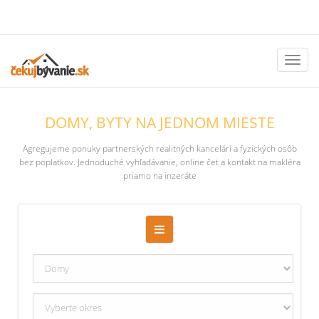
Toggl
naviga
DOMY, BYTY NA JEDNOM MIESTE
Agregujeme ponuky partnerských realitných kancelárí a fyzických osôb
bez poplatkov. Jednoduché vyhľadávanie, online čet a kontakt na makléra
priamo na inzeráte