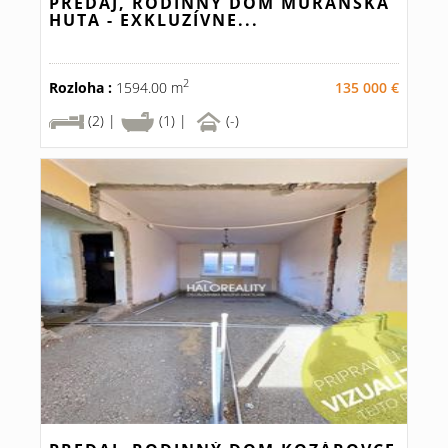
PREDAJ, RODINNÝ DOM MURÁNSKA
HUTA - EXKLUZÍVNE...
2
Rozloha :
1594.00 m
135 000 €
(2) |
(1) |
(-)