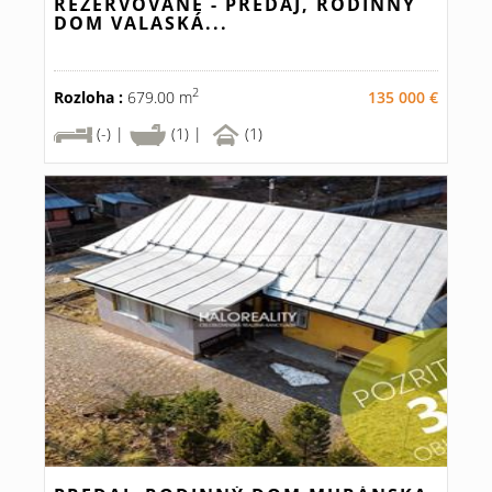
REZERVOVANÉ - PREDAJ, RODINNÝ
DOM VALASKÁ...
2
Rozloha :
679.00 m
135 000 €
(-) |
(1) |
(1)