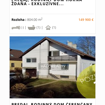
ŽDAŇA - EXKLUZÍVNE...
2
Rozloha :
804.00 m
149 900 €
(-) |
(1) |
(1)
PREDAJ, RODINNÝ DOM ČERENČANY