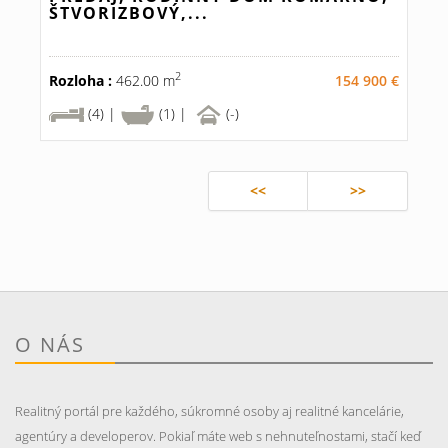
ŠTVORIZBOVÝ,...
2
Rozloha :
462.00 m
154 900 €
(4) |
(1) |
(-)
<<
>>
O NÁS
Realitný portál pre každého, súkromné osoby aj realitné kancelárie,
agentúry a developerov. Pokiaľ máte web s nehnuteľnostami, stačí keď