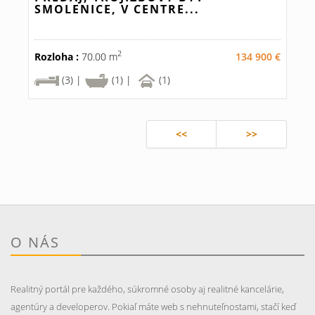
SMOLENICE, V CENTRE...
2
Rozloha :
70.00 m
134 900 €
(3) |
(1) |
(1)
<<
>>
O NÁS
Realitný portál pre každého, súkromné osoby aj realitné kancelárie,
agentúry a developerov. Pokiaľ máte web s nehnuteľnostami, stačí keď