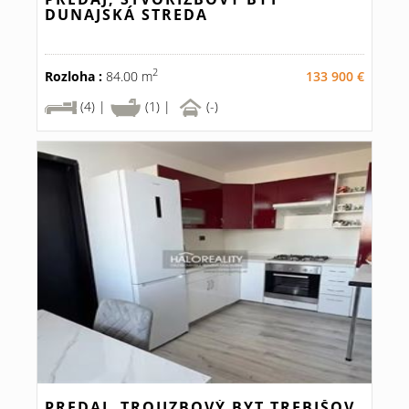
DUNAJSKÁ STREDA
2
Rozloha :
84.00 m
133 900 €
(4) |
(1) |
(-)
PREDAJ, TROJIZBOVÝ BYT TREBIŠOV,