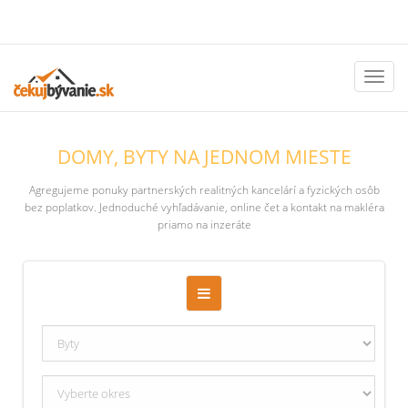
Toggl
naviga
DOMY, BYTY NA JEDNOM MIESTE
Agregujeme ponuky partnerských realitných kancelárí a fyzických osôb
bez poplatkov. Jednoduché vyhľadávanie, online čet a kontakt na makléra
priamo na inzeráte