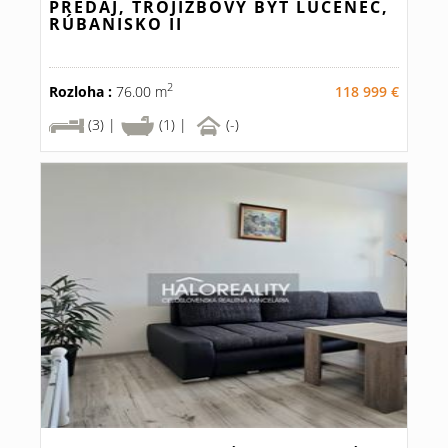
PREDAJ, TROJIZBOVÝ BYT LUČENEC,
RÚBANISKO II
2
Rozloha :
76.00 m
118 999 €
(3) |
(1) |
(-)