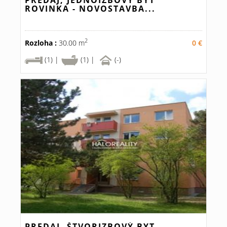
PREDAJ, JEDNOIZBOVÝ BYT
ROVINKA - NOVOSTAVBA...
2
Rozloha :
30.00 m
0 €
(1) |
(1) |
(-)
PREDAJ, ŠTVORIZBOVÝ BYT