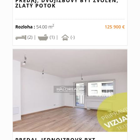
PREDAJ, DVOJIZBOVÝ BYT ZVOLEN,
ZLATÝ POTOK
2
Rozloha :
54.00 m
125 900 €
(2) |
(1) |
(-)