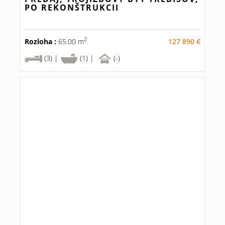
PO REKONŠTRUKCII
2
Rozloha :
65.00 m
127 890 €
(3) |
(1) |
(-)