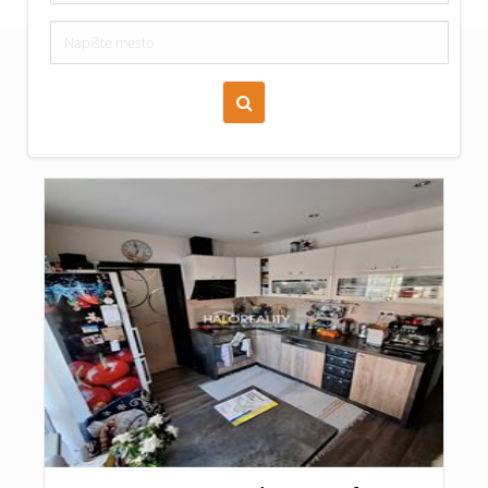
Zoraď podľa času pridania
Cena nehnuteľnosti