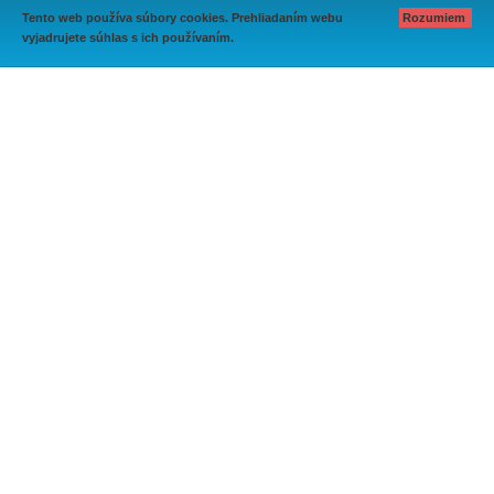
Tento web používa súbory cookies. Prehliadaním webu
Rozumiem
vyjadrujete súhlas s ich používaním.