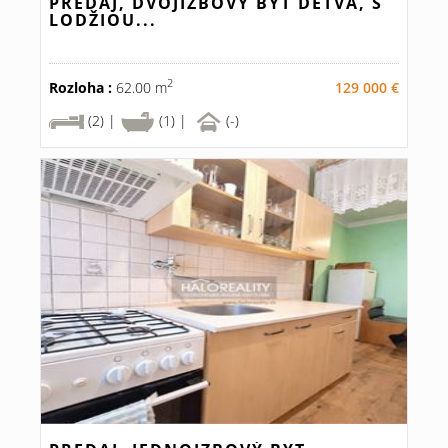
PREDAJ, DVOJIZBOVÝ BYT DETVA, S
LODŽIOU...
2
Rozloha :
62.00 m
129 000 €
(2) |
(1) |
(-)