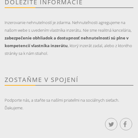
DÔLEŽITÉ INFORMÁCIE
Inzerovanie nehnutelností je zdarma. Nehnuteľnosti agregujeme na
našom webe s uvedením vlastníka inzerátu. Nie sme realitná kancelária,
zabezpečenie obhliadok a dostupnosť nehnutelnosti sú plne v
kompetencií vlastníka inzerátu
, ktorý inzerát zadal, alebo z ktorého
stránky sa k nám stiahol.
ZOSTAŇME V SPOJENÍ
Podporte nás, a staňte sa našími priateľmi na sociálnych sieťach.
Ďakujeme.