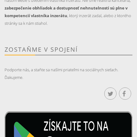
našom webe s uvedením vlastníka inzerátu. Nie sme realitná kancelária,
zabezpečenie obhliadok a dostupnosť nehnutelnosti sú plne v
kompetencií vlastníka inzerátu
, ktorý inzerát zadal, alebo z ktorého
stránky sa k nám stiahol.
ZOSTAŇME V SPOJENÍ
Podporte nás, a staňte sa našími priateľmi na sociálnych sieťach.
Ďakujeme.