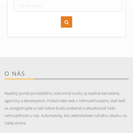
Zoraď podľa času pridania
Cena nehnuteľnosti
O NÁS
Realitný portál pre každého, súkromné osoby aj realitné kancelárie,
agentúry a developerov. Pokiaľ máte web s nehnuteľnostami, stačí keď
sa zaregistrujete a naši roboti budú preberať a aktualizovať Vaše
nehnuteľnosti u nás. Automaticky, bez akéhokoľvek rušného zásahu na
Vašej strane.