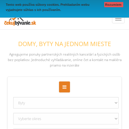
Tento web používa súbory cookies. Prehliadaním webu
Rozumiem
vyjadrujete súhlas s ich používaním.
Toggl
naviga
DOMY, BYTY NA JEDNOM MIESTE
Agregujeme ponuky partnerských realitných kancelárí a fyzických osôb
bez poplatkov. Jednoduché vyhľadávanie, online čet a kontakt na makléra
priamo na inzeráte